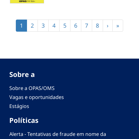
Paginação
Página
1
Página
2
Página
3
Página
4
Página
5
Página
6
Página
7
Página
8
Próxima
›
Última
»
atual
página
página
Sobre a
Sobre a OPAS/OMS
Vagas e oportunidades
Estágios
Políticas
Alerta - Tentativas de fraude em nome da