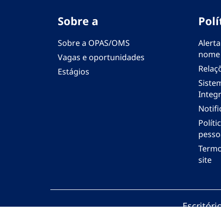
Sobre a
Polí
Sobre a OPAS/OMS
Alerta
nome
Vagas e oportunidades
Relaç
Estágios
Siste
Integr
Notif
Polít
pesso
Termo
site
Escritór