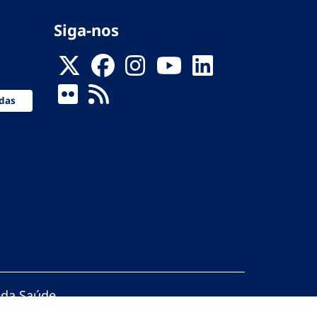
Siga-nos
das
 da Saúde