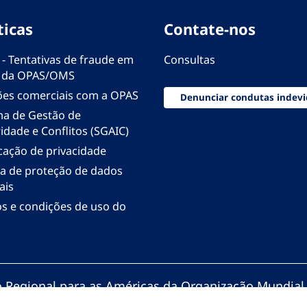
ticas
Contate-nos
 - Tentativas de fraude em
Consultas
 da OPAS/OMS
ões comerciais com a OPAS
Denunciar condutas indevi
ma de Gestão de
idade e Conflitos (SGAIC)
icação de privacidade
ica de proteção de dados
ais
s e condições de uso do
io Regional para as Américas da Organização Mundial