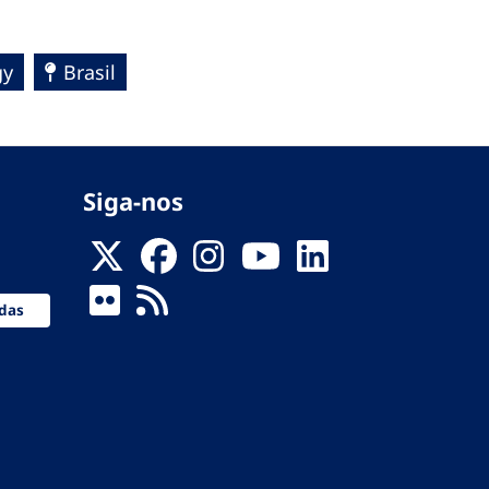
gy
Brasil
Siga-nos
das