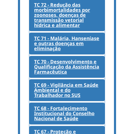
TC 72 - Redução das
morbimortalidades por
zoonoses, doenças de
transmissão vetorial
hídrica e alimentar
TC 71 - Malária, Hanseníase
e outras doenças em
eliminação
TC 70 - Desenvolvimento e
Qualificação da Assistência
Farmacêutica
TC 69 - Vigilância em Saúde
Ambiental e do
Trabalhador no SUS
TC 68 - Fortalecimento
Institucional do Conselho
Nacional de Saúde
TC 67 - Proteção e