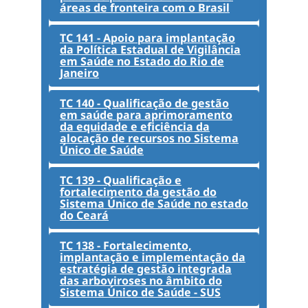
áreas de fronteira com o Brasil
TC 141 - Apoio para implantação
da Política Estadual de Vigilância
em Saúde no Estado do Rio de
Janeiro
TC 140 - Qualificação de gestão
em saúde para aprimoramento
da equidade e eficiência da
alocação de recursos no Sistema
Único de Saúde
TC 139 - Qualificação e
fortalecimento da gestão do
Sistema Único de Saúde no estado
do Ceará
TC 138 - Fortalecimento,
implantação e implementação da
estratégia de gestão integrada
das arboviroses no âmbito do
Sistema Único de Saúde - SUS