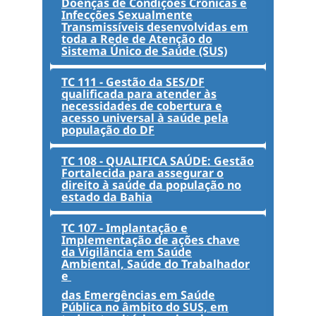
Doenças de Condições Crônicas e
Infecções Sexualmente
Transmissíveis desenvolvidas em
toda a Rede de Atenção do
Sistema Único de Saúde (SUS)
TC 111 - Gestão da SES/DF
qualificada para atender às
necessidades de cobertura e
acesso universal à saúde pela
população do DF
TC 108 - QUALIFICA SAÚDE: Gestão
Fortalecida para assegurar o
direito à saúde da população no
estado da Bahia
TC 107 - Implantação e
Implementação de ações chave
da Vigilância em Saúde
Ambiental, Saúde do Trabalhador
e
das Emergências em Saúde
Pública no âmbito do SUS, em