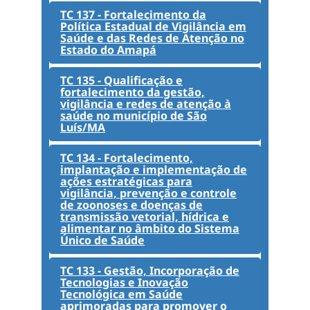
TC 137 - Fortalecimento da
Política Estadual de Vigilância em
Saúde e das Redes de Atenção no
Estado do Amapá
TC 135 - Qualificação e
fortalecimento da gestão,
vigilância e redes de atenção à
saúde no município de São
Luís/MA
TC 134 - Fortalecimento,
implantação e implementação de
ações estratégicas para
vigilância, prevenção e controle
de zoonoses e doenças de
transmissão vetorial, hídrica e
alimentar no âmbito do Sistema
Único de Saúde
TC 133 - Gestão, Incorporação de
Tecnologias e Inovação
Tecnológica em Saúde
aprimoradas para promover o