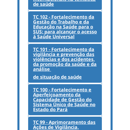
de saúde
TC 102 - Fortalecimento da
Gestão do Trabalho e da
Educação na Saúde para o
SUS: para alcançar o acesso
à Saúde Universal
TC 101 - Fortalecimento da
vigilância e prevenção das
violências e dos acidentes,
da promoção da saúde e da
análise
de situação de saúde
TC 100 - Fortalecimento e
Aperfeiçoamento da
Capacidade de Gestão do
Sistema Único de Saúde no
Estado do Pará
TC 99 - Aprimoramento das
Ações de Vigilância,