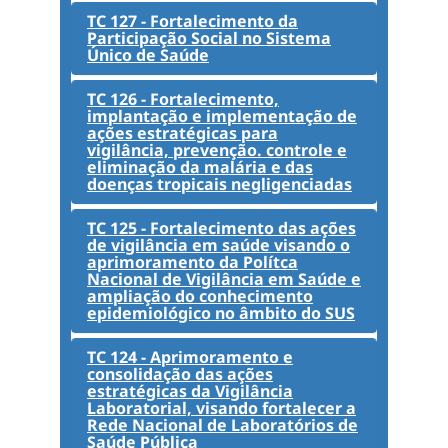
TC 127 - Fortalecimento da
Participação Social no Sistema
Único de Saúde
TC 126 - Fortalecimento,
implantação e implementação de
ações estratégicas para
vigilância, prevenção. controle e
eliminação da malária e das
doenças tropicais negligenciadas
TC 125 - Fortalecimento das ações
de vigilância em saúde visando o
aprimoramento da Polítca
Nacional de Vigilância em Saúde e
ampliação do conhecimento
epidemiológico no âmbito do SUS
TC 124 - Aprimoramento e
consolidação das ações
estratégicas da Vigilância
Laboratorial, visando fortalecer a
Rede Nacional de Laboratórios de
Saúde Pública