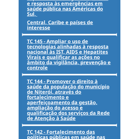
e resposta às emergências em
saúde pública nas Américas do
Sul,
Central, Caribe e países de
interesse
TC 145 - Ampliar o uso de
tecnologias alinhadas à resposta
nacional às IST, AIDS e Hepatites
Virais e qualificar as ações no
âmbito da vigilância, prevenção e
controle
TC 144 - Promover o direito à
saúde da população do município
de Niterói, através do
fortalecimento e
aperfeiçoamento da gestão,
ampliação do acesso e
qualificação dos serviços da Rede
de Atenção à Saúde
TC 142 - Fortalecimento das
políticas públicas em saúde nas