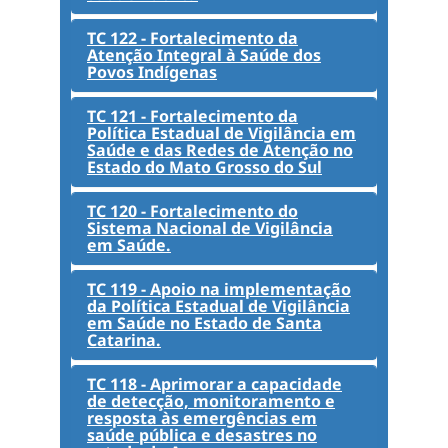
TC 122 - Fortalecimento da
Atenção Integral à Saúde dos
Povos Indígenas
TC 121 - Fortalecimento da
Política Estadual de Vigilância em
Saúde e das Redes de Atenção no
Estado do Mato Grosso do Sul
TC 120 - Fortalecimento do
Sistema Nacional de Vigilância
em Saúde.
TC 119 - Apoio na implementação
da Política Estadual de Vigilância
em Saúde no Estado de Santa
Catarina.
TC 118 - Aprimorar a capacidade
de detecção, monitoramento e
resposta às emergências em
saúde pública e desastres no