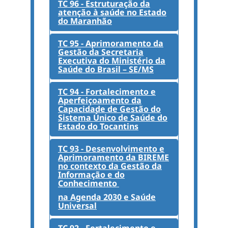
TC 96 - Estruturação da
atenção à saúde no Estado
do Maranhão
TC 95 - Aprimoramento da
Gestão da Secretaria
Executiva do Ministério da
Saúde do Brasil – SE/MS
TC 94 - Fortalecimento e
Aperfeiçoamento da
Capacidade de Gestão do
Sistema Único de Saúde do
Estado do Tocantins
TC 93 - Desenvolvimento e
Aprimoramento da BIREME
no contexto da Gestão da
Informação e do
Conhecimento
na Agenda 2030 e Saúde
Universal
TC 92 - Fortalecimento e