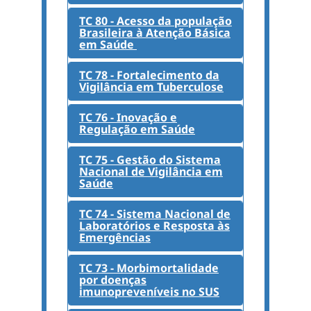
TC 80 - Acesso da população
Brasileira à Atenção Básica
em Saúde
TC 78 - Fortalecimento da
Vigilância em Tuberculose
TC 76 - Inovação e
Regulação em Saúde
TC 75 - Gestão do Sistema
Nacional de Vigilância em
Saúde
TC 74 - Sistema Nacional de
Laboratórios e Resposta às
Emergências
TC 73 - Morbimortalidade
por doenças
imunopreveníveis no SUS