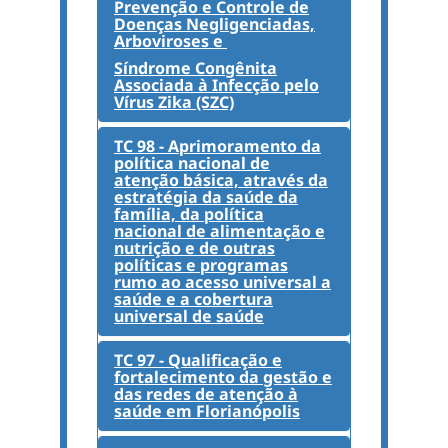
Prevenção e Controle de
Doenças Negligenciadas,
Arboviroses e
Síndrome Congênita
Associada à Infecção pelo
Vírus Zika (SZC)
TC 98 - Aprimoramento da
política nacional de
atenção básica, através da
estratégia da saúde da
família, da política
nacional de alimentação e
nutrição e de outras
políticas e programas
rumo ao acesso universal a
saúde e a cobertura
universal de saúde
TC 97 - Qualificação e
fortalecimento da gestão e
das redes de atenção à
saúde em Florianópolis