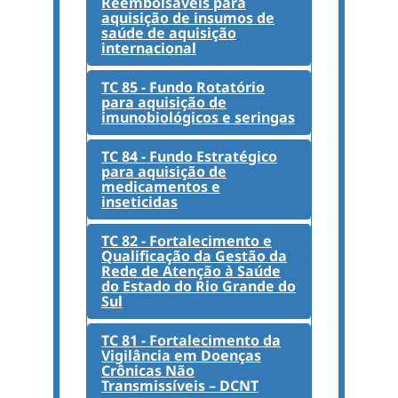
Reembolsáveis para
aquisição de insumos de
saúde de aquisição
internacional
TC 85 - Fundo Rotatório
para aquisição de
imunobiológicos e seringas
TC 84 - Fundo Estratégico
para aquisição de
medicamentos e
inseticidas
TC 82 - Fortalecimento e
Qualificação da Gestão da
Rede de Atenção à Saúde
do Estado do Rio Grande do
Sul
TC 81 - Fortalecimento da
Vigilância em Doenças
Crônicas Não
Transmissíveis – DCNT