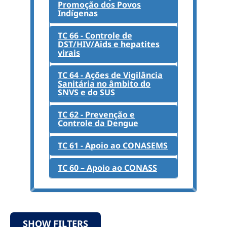
Promoção dos Povos
Indígenas
TC 66 - Controle de
DST/HIV/Aids e hepatites
virais
TC 64 - Ações de Vigilância
Sanitária no âmbito do
SNVS e do SUS
TC 62 - Prevenção e
Controle da Dengue
TC 61 - Apoio ao CONASEMS
TC 60 – Apoio ao CONASS
SHOW FILTERS