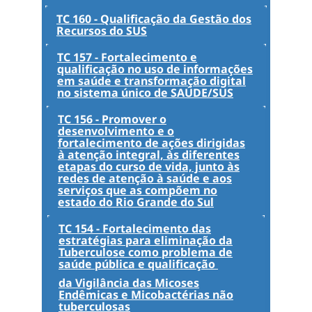
TC 160 - Qualificação da Gestão dos
Recursos do SUS
TC 157 - Fortalecimento e
qualificação no uso de informações
em saúde e transformação digital
no sistema único de SAÚDE/SUS
TC 156 - Promover o
desenvolvimento e o
fortalecimento de ações dirigidas
à atenção integral, às diferentes
etapas do curso de vida, junto às
redes de atenção à saúde e aos
serviços que as compõem no
estado do Rio Grande do Sul
TC 154 - Fortalecimento das
estratégias para eliminação da
Tuberculose como problema de
saúde pública e qualificação
da Vigilância das Micoses
Endêmicas e Micobactérias não
tuberculosas