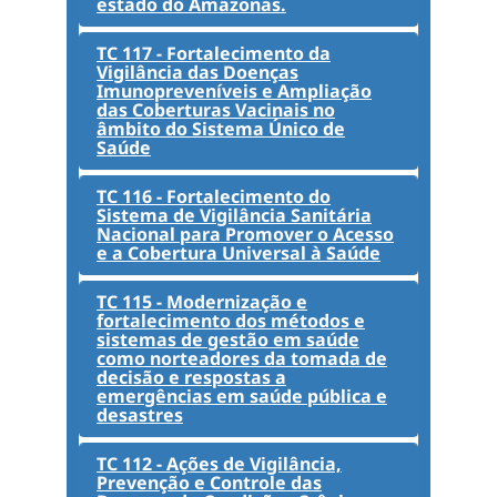
estado do Amazonas.
TC 117 - Fortalecimento da
Vigilância das Doenças
Imunopreveníveis e Ampliação
das Coberturas Vacinais no
âmbito do Sistema Único de
Saúde
TC 116 - Fortalecimento do
Sistema de Vigilância Sanitária
Nacional para Promover o Acesso
e a Cobertura Universal à Saúde
TC 115 - Modernização e
fortalecimento dos métodos e
sistemas de gestão em saúde
como norteadores da tomada de
decisão e respostas a
emergências em saúde pública e
desastres
TC 112 - Ações de Vigilância,
Prevenção e Controle das