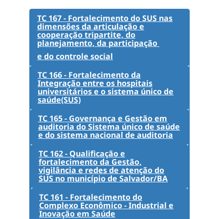
TC 167 - Fortalecimento do SUS nas
dimensões da articulação e
cooperação tripartite, do
planejamento, da participação
e do controle social
TC 166 - Fortalecimento da
Integração entre os hospitais
universitários e o sistema único de
saúde(SUS)
TC 165 - Governança e Gestão em
auditoria do Sistema único de saúde
e do sistema nacional de auditoria
TC 162 - Qualificação e
fortalecimento da Gestão,
vigilância e redes de atenção do
SUS no município de Salvador/BA
TC 161 - Fortalecimento do
Complexo Econômico - Industrial e
Inovação em Saúde