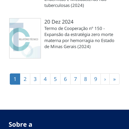
tuberculosas (2024)
20 Dez 2024
Termo de Cooperação nº 150 -
Expansão da estratégia zero morte
materna por hemorragia no Estado
de Minas Gerais (2024)
Paginação
Página
1
Página
2
Página
3
Página
4
Página
5
Página
6
Página
7
Página
8
Página
9
Próxima
›
Últim
»
atual
página
págin
Sobre a