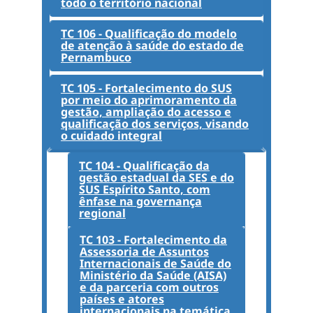
todo o território nacional
TC 106 - Qualificação do modelo
de atenção à saúde do estado de
Pernambuco
TC 105 - Fortalecimento do SUS
por meio do aprimoramento da
gestão, ampliação do acesso e
qualificação dos serviços, visando
o cuidado integral
TC 104 - Qualificação da
gestão estadual da SES e do
SUS Espírito Santo, com
ênfase na governança
regional
TC 103 - Fortalecimento da
Assessoria de Assuntos
Internacionais de Saúde do
Ministério da Saúde (AISA)
e da parceria com outros
países e atores
internacionais na temática