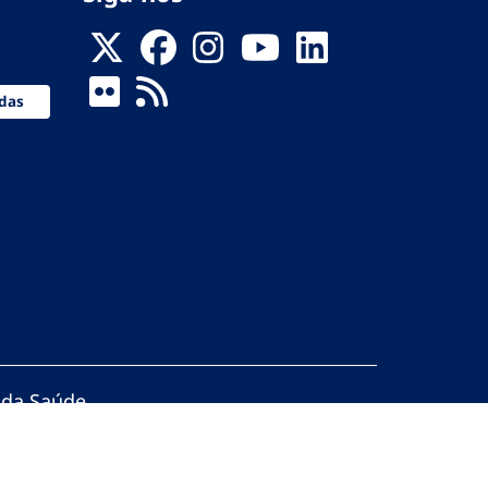
das
 da Saúde
servados.