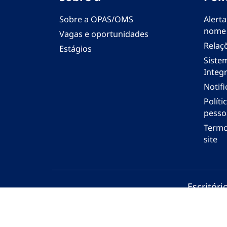
Sobre a OPAS/OMS
Alerta
nome
Vagas e oportunidades
Relaç
Estágios
Siste
Integr
Notif
Polít
pesso
Termo
site
Escritór
© Organi