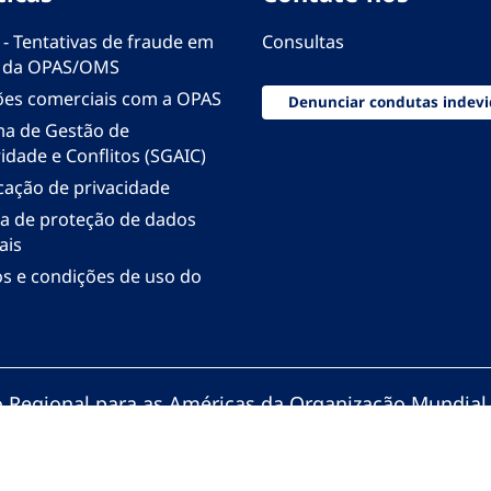
 - Tentativas de fraude em
Consultas
 da OPAS/OMS
ões comerciais com a OPAS
Denunciar condutas indevi
ma de Gestão de
idade e Conflitos (SGAIC)
icação de privacidade
ica de proteção de dados
ais
s e condições de uso do
io Regional para as Américas da Organização Mundial
zação Pan-Americana da Saúde. Todos os direitos re