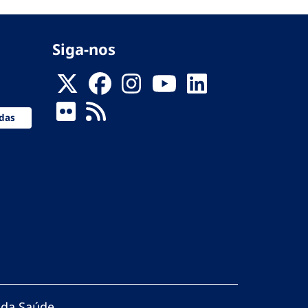
Siga-nos
das
 da Saúde