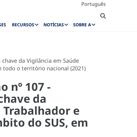
Português
SES
RECURSOS
NOTÍCIAS
SOBRE A
 chave da Vigilância em Saúde
odo o território nacional (2021)
o nº 107 -
chave da
 Trabalhador e
bito do SUS, em