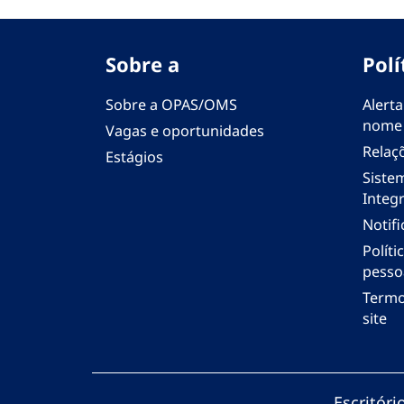
Sobre a
Polí
Sobre a OPAS/OMS
Alerta
nome
Vagas e oportunidades
Relaç
Estágios
Siste
Integr
Notif
Polít
pesso
Termo
site
Escritór