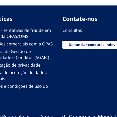
ticas
Contate-nos
 - Tentativas de fraude em
Consultas
 da OPAS/OMS
ões comerciais com a OPAS
Denunciar condutas indevi
ma de Gestão de
idade e Conflitos (SGAIC)
icação de privacidade
ica de proteção de dados
ais
s e condições de uso do
io Regional para as Américas da Organização Mundial