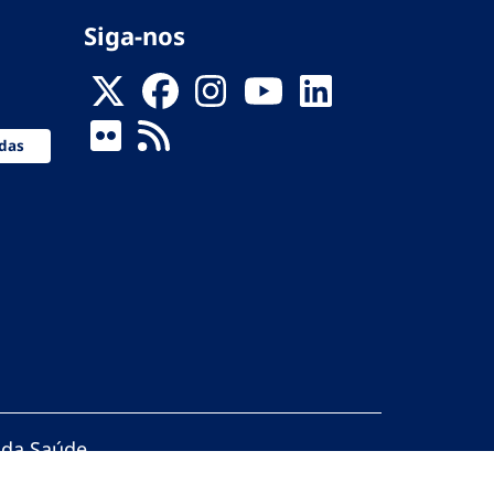
Siga-nos
das
 da Saúde
servados.