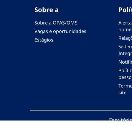
Sobre a
Polí
Sobre a OPAS/OMS
Alerta
nome
Vagas e oportunidades
Relaç
Estágios
Siste
Integr
Notif
Polít
pesso
Termo
site
Escritór
© Organi