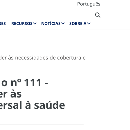
Português
SES
RECURSOS
NOTÍCIAS
SOBRE A
der às necessidades de cobertura e
o nº 111 -
er às
ersal à saúde