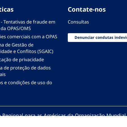
ticas
Contate-nos
 - Tentativas de fraude em
Consultas
 da OPAS/OMS
ões comerciais com a OPAS
Denunciar condutas indevi
ma de Gestão de
idade e Conflitos (SGAIC)
icação de privacidade
ica de proteção de dados
ais
s e condições de uso do
io Regional para as Américas da Organização Mundial
zação Pan-Americana da Saúde. Todos os direitos re