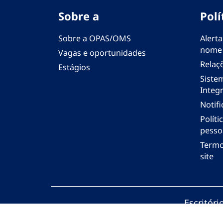
Sobre a
Polí
Sobre a OPAS/OMS
Alerta
nome
Vagas e oportunidades
Relaç
Estágios
Siste
Integr
Notif
Polít
pesso
Termo
site
Escritór
© Organi