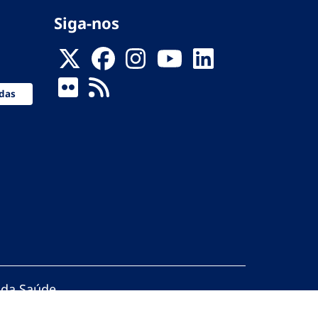
Siga-nos
das
 da Saúde
servados.