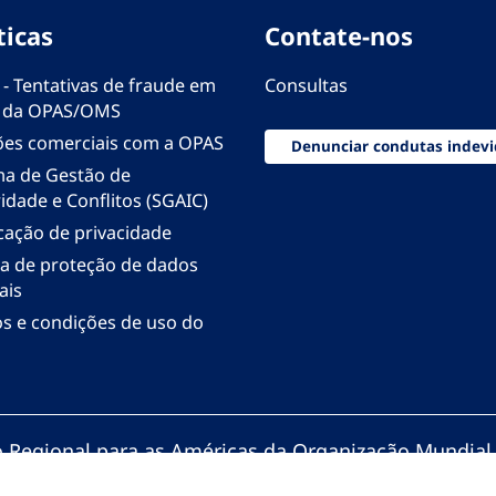
ticas
Contate-nos
 - Tentativas de fraude em
Consultas
 da OPAS/OMS
ões comerciais com a OPAS
Denunciar condutas indevi
ma de Gestão de
idade e Conflitos (SGAIC)
icação de privacidade
ica de proteção de dados
ais
s e condições de uso do
io Regional para as Américas da Organização Mundial
zação Pan-Americana da Saúde. Todos os direitos re