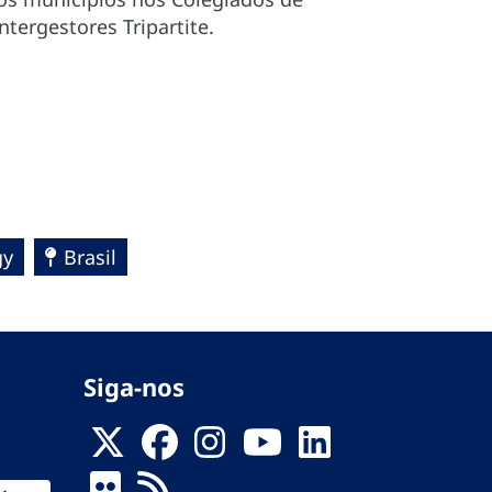
tergestores Tripartite.
gy
Brasil
Siga-nos