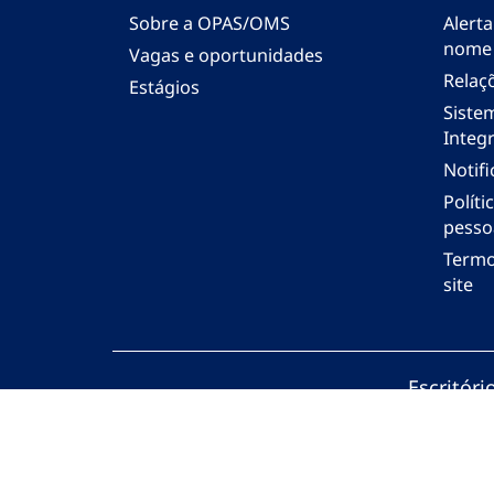
Sobre a OPAS/OMS
Alerta
nome
Vagas e oportunidades
Relaç
Estágios
Siste
Integr
Notif
Polít
pesso
Termo
site
Escritór
© Organi