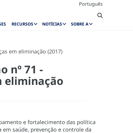
Português
SES
RECURSOS
NOTÍCIAS
SOBRE A
ças em eliminação (2017)
 nº 71 -
m eliminação
oamento e fortalecimento das política
ia em saúde, prevenção e controle da