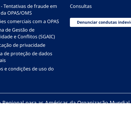
 - Tentativas de fraude em
Consultas
 da OPAS/OMS
ões comerciais com a OPAS
Denunciar condutas indevi
ma de Gestão de
idade e Conflitos (SGAIC)
icação de privacidade
ica de proteção de dados
ais
s e condições de uso do
io Regional para as Américas da Organização Mundial
zação Pan-Americana da Saúde. Todos os direitos re