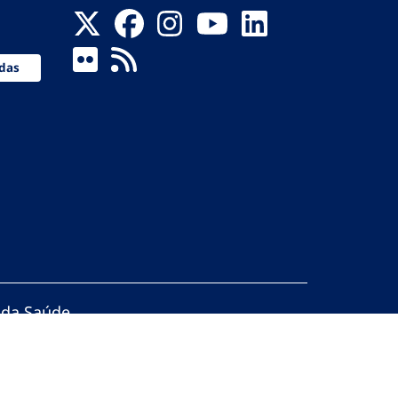
das
 da Saúde
servados.