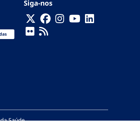
Siga-nos
das
 da Saúde
servados.