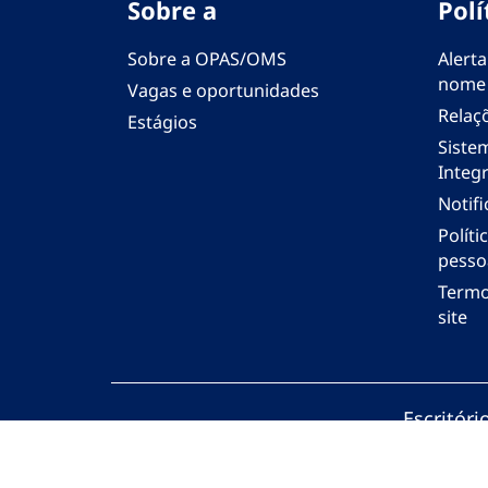
Sobre a
Polí
Sobre a OPAS/OMS
Alerta
nome
Vagas e oportunidades
Relaç
Estágios
Siste
Integr
Notif
Polít
pesso
Termo
site
Escritór
© Organi