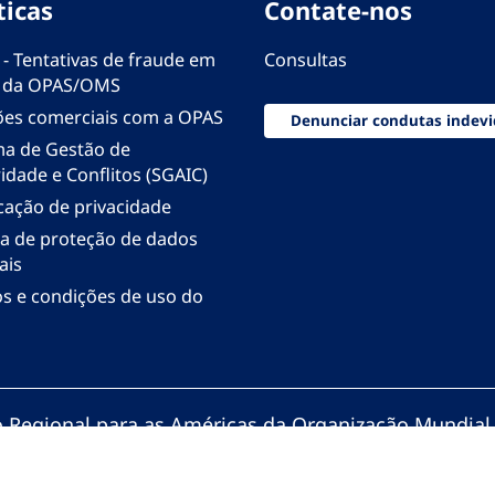
ticas
Contate-nos
 - Tentativas de fraude em
Consultas
 da OPAS/OMS
ões comerciais com a OPAS
Denunciar condutas indevi
ma de Gestão de
idade e Conflitos (SGAIC)
icação de privacidade
ica de proteção de dados
ais
s e condições de uso do
io Regional para as Américas da Organização Mundial
zação Pan-Americana da Saúde. Todos os direitos re