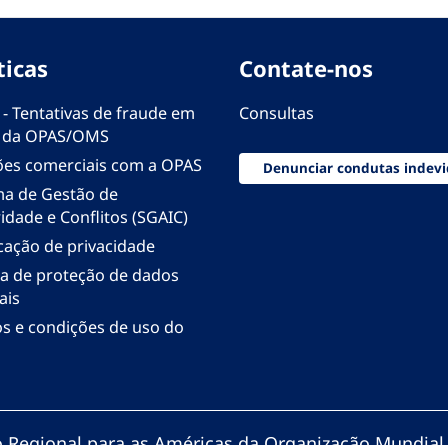
ticas
Contate-nos
 - Tentativas de fraude em
Consultas
 da OPAS/OMS
ões comerciais com a OPAS
Denunciar condutas indevi
ma de Gestão de
idade e Conflitos (SGAIC)
icação de privacidade
ica de proteção de dados
ais
s e condições de uso do
io Regional para as Américas da Organização Mundial