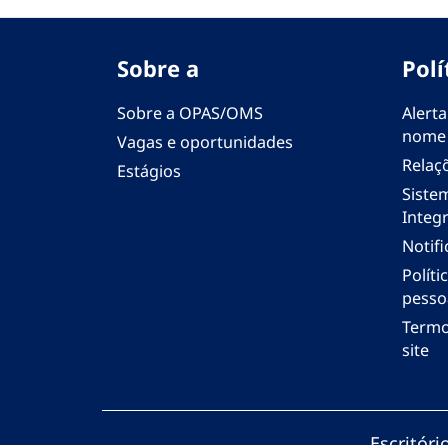
Sobre a
Polí
Sobre a OPAS/OMS
Alerta
nome
Vagas e oportunidades
Relaç
Estágios
Siste
Integr
Notif
Polít
pesso
Termo
site
Escritór