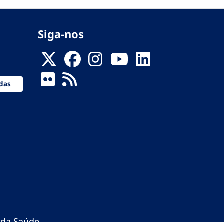
Siga-nos
das
 da Saúde