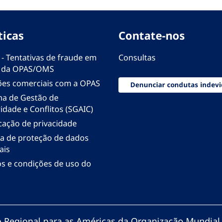
ticas
Contate-nos
 - Tentativas de fraude em
Consultas
 da OPAS/OMS
ões comerciais com a OPAS
Denunciar condutas indevi
ma de Gestão de
idade e Conflitos (SGAIC)
icação de privacidade
ica de proteção de dados
ais
s e condições de uso do
io Regional para as Américas da Organização Mundial