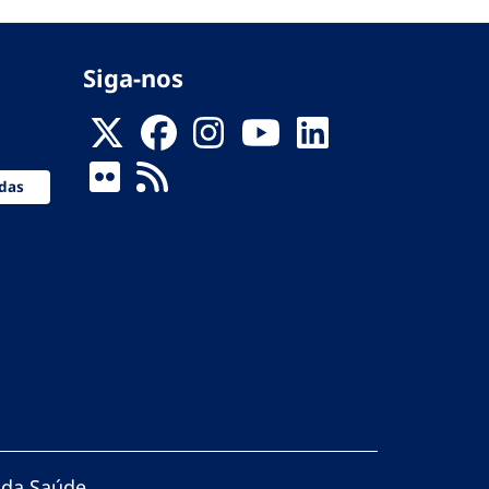
Siga-nos
das
 da Saúde