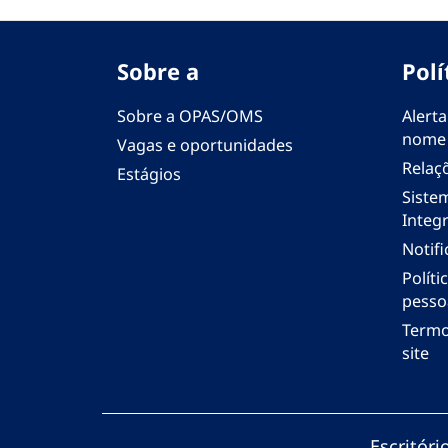
Sobre a
Polí
Sobre a OPAS/OMS
Alerta
nome
Vagas e oportunidades
Relaç
Estágios
Siste
Integr
Notif
Polít
pesso
Termo
site
Escritór