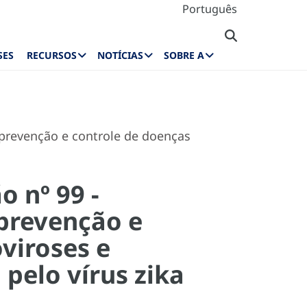
Português
SES
RECURSOS
NOTÍCIAS
SOBRE A
 prevenção e controle de doenças
 nº 99 -
 prevenção e
viroses e
pelo vírus zika