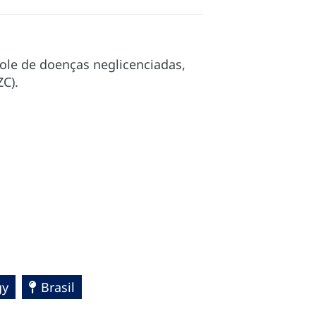
ole de doenças neglicenciadas,
ZC).
gy
Brasil