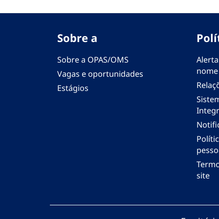
Sobre a
Polí
Sobre a OPAS/OMS
Alerta
nome
Vagas e oportunidades
Relaç
Estágios
Siste
Integr
Notif
Polít
pesso
Termo
site