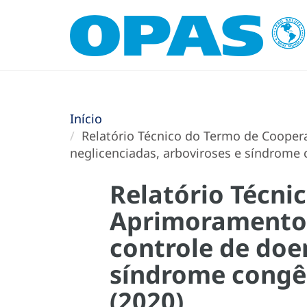
Início
Relatório Técnico do Termo de Coopera
neglicenciadas, arboviroses e síndrome c
Relatório Técni
Aprimoramento d
controle de doe
síndrome congên
(2020)