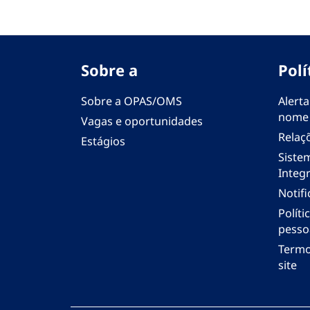
Sobre a
Polí
Sobre a OPAS/OMS
Alerta
nome
Vagas e oportunidades
Relaç
Estágios
Siste
Integr
Notif
Polít
pesso
Termo
site