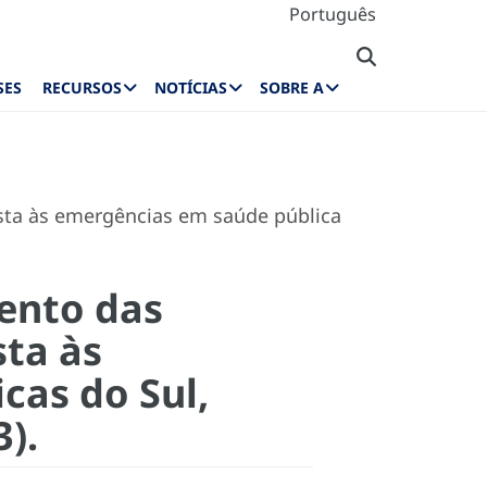
Português
SES
RECURSOS
NOTÍCIAS
SOBRE A
osta às emergências em saúde pública
ento das
sta às
cas do Sul,
3).