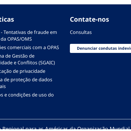
ticas
Contate-nos
 - Tentativas de fraude em
Consultas
 da OPAS/OMS
ões comerciais com a OPAS
Denunciar condutas indevi
ma de Gestão de
idade e Conflitos (SGAIC)
icação de privacidade
ica de proteção de dados
ais
s e condições de uso do
io Regional para as Américas da Organização Mundial