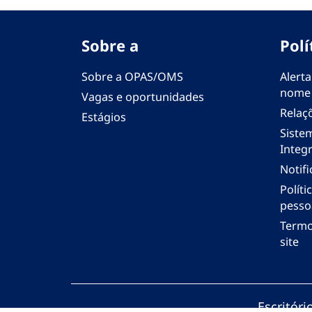
Sobre a
Polí
Sobre a OPAS/OMS
Alerta
nome
Vagas e oportunidades
Relaç
Estágios
Siste
Integr
Notif
Polít
pesso
Termo
site
Escritór