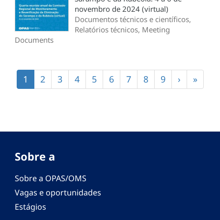
novembro de 2024 (virtual)
Documentos técnicos e científicos,
Relatórios técnicos, Meeting
Documents
Paginação
Página
1
Página
2
Página
3
Página
4
Página
5
Página
6
Página
7
Página
8
Página
9
Próxima
›
Últim
»
atual
página
págin
Sobre a
Sobre a OPAS/OMS
Vagas e oportunidades
Estágios