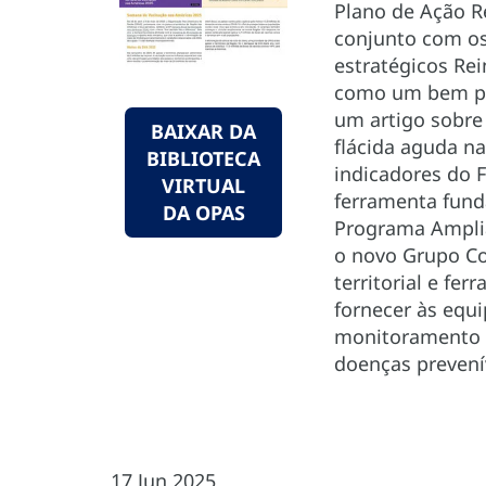
Plano de Ação R
conjunto com os
estratégicos Rei
como um bem púb
um artigo sobre 
BAIXAR DA
flácida aguda n
BIBLIOTECA
indicadores do 
VIRTUAL
ferramenta fund
DA OPAS
Programa Amplia
o novo Grupo Co
territorial e fe
fornecer às equ
monitoramento d
doenças prevení
17 Jun 2025