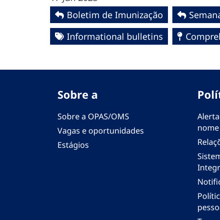
Boletim de Imunização
Semana
Informational bulletins
Compreh
Sobre a
Polí
Sobre a OPAS/OMS
Alerta
nome
Vagas e oportunidades
Relaç
Estágios
Siste
Integr
Notif
Polít
pesso