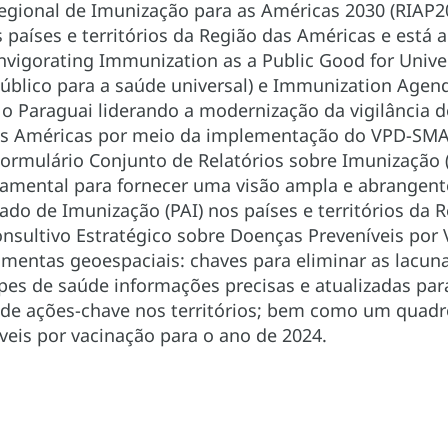
egional de Imunização para as Américas 2030 (RIAP20
 países e territórios da Região das Américas e est
nvigorating Immunization as a Public Good for Unive
lico para a saúde universal) e Immunization Agend
o Paraguai liderando a modernização da vigilância d
as Américas por meio da implementação do VPD-SMAR
Formulário Conjunto de Relatórios sobre Imunizaçã
amental para fornecer uma visão ampla e abrangente
do de Imunização (PAI) nos países e territórios da
nsultivo Estratégico sobre Doenças Preveníveis por
rramentas geoespaciais: chaves para eliminar as lacu
ipes de saúde informações precisas e atualizadas pa
e ações-chave nos territórios; bem como um quadr
veis por vacinação para o ano de 2024.