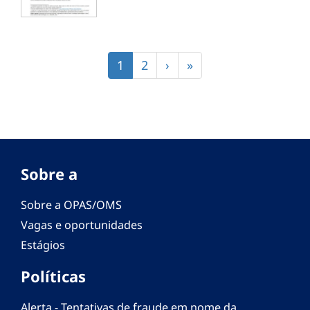
Paginação
Página
1
Página
2
Próxima
›
Última
»
atual
página
página
Sobre a
Sobre a OPAS/OMS
Vagas e oportunidades
Estágios
Políticas
Alerta - Tentativas de fraude em nome da