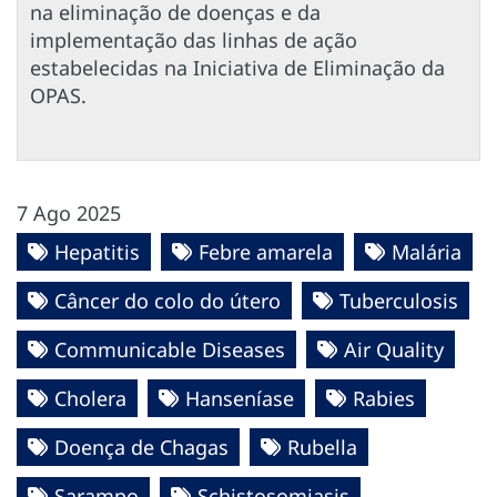
na eliminação de doenças e da
implementação das linhas de ação
estabelecidas na Iniciativa de Eliminação da
OPAS.
7 Ago 2025
Hepatitis
Febre amarela
Malária
Câncer do colo do útero
Tuberculosis
Communicable Diseases
Air Quality
Cholera
Hanseníase
Rabies
Doença de Chagas
Rubella
Sarampo
Schistosomiasis