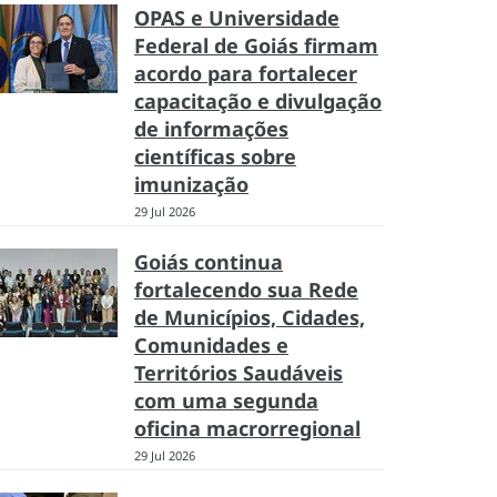
OPAS e Universidade
Federal de Goiás firmam
acordo para fortalecer
capacitação e divulgação
de informações
científicas sobre
imunização
29 Jul 2026
Goiás continua
fortalecendo sua Rede
de Municípios, Cidades,
Comunidades e
Territórios Saudáveis
com uma segunda
oficina macrorregional
29 Jul 2026