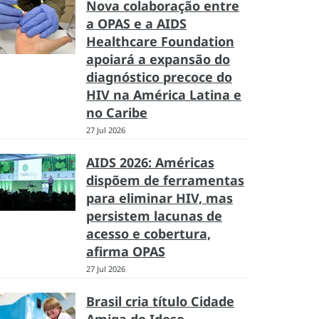
Nova colaboração entre
a OPAS e a AIDS
Healthcare Foundation
apoiará a expansão do
diagnóstico precoce do
HIV na América Latina e
no Caribe
27 Jul 2026
AIDS 2026: Américas
dispõem de ferramentas
para eliminar HIV, mas
persistem lacunas de
acesso e cobertura,
afirma OPAS
27 Jul 2026
Brasil cria título Cidade