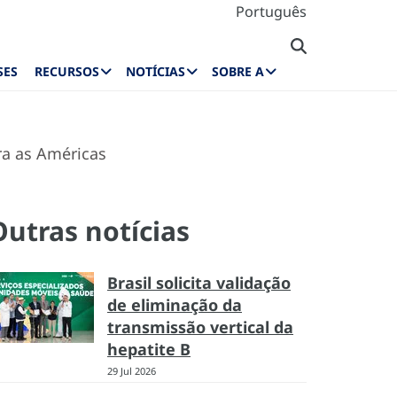
Português
SES
RECURSOS
NOTÍCIAS
SOBRE A
ra as Américas
Outras notícias
Brasil solicita validação
de eliminação da
transmissão vertical da
hepatite B
29 Jul 2026