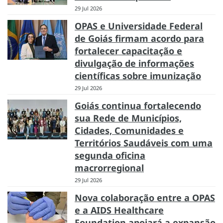
29 Jul 2026
OPAS e Universidade Federal
de Goiás firmam acordo para
fortalecer capacitação e
divulgação de informações
científicas sobre imunização
29 Jul 2026
Goiás continua fortalecendo
sua Rede de Municípios,
Cidades, Comunidades e
Territórios Saudáveis com uma
segunda oficina
macrorregional
29 Jul 2026
Nova colaboração entre a OPAS
e a AIDS Healthcare
Foundation apoiará a expansão