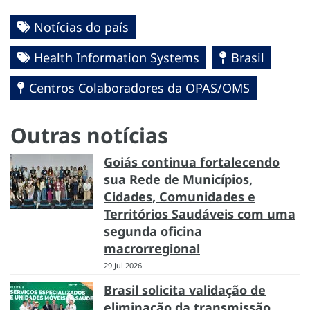
Notícias do país
Health Information Systems
Brasil
Centros Colaboradores da OPAS/OMS
Outras notícias
Goiás continua fortalecendo
sua Rede de Municípios,
Cidades, Comunidades e
Territórios Saudáveis com uma
segunda oficina
macrorregional
29 Jul 2026
Brasil solicita validação de
eliminação da transmissão