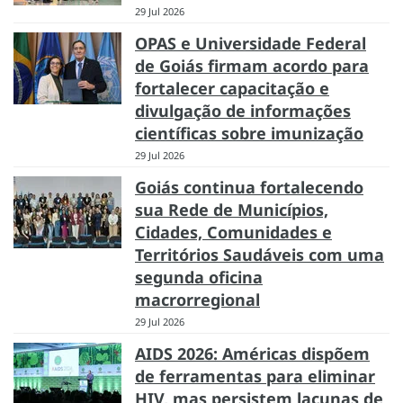
29 Jul 2026
OPAS e Universidade Federal
de Goiás firmam acordo para
fortalecer capacitação e
divulgação de informações
científicas sobre imunização
29 Jul 2026
Goiás continua fortalecendo
sua Rede de Municípios,
Cidades, Comunidades e
Territórios Saudáveis com uma
segunda oficina
macrorregional
29 Jul 2026
AIDS 2026: Américas dispõem
de ferramentas para eliminar
HIV, mas persistem lacunas de