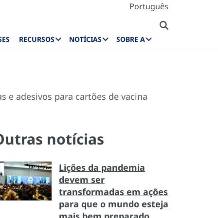
Português
SES
RECURSOS
NOTÍCIAS
SOBRE A
as e adesivos para cartões de vacina
Outras notícias
Lições da pandemia
devem ser
transformadas em ações
para que o mundo esteja
mais bem preparado