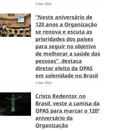
5 Dez 2022
“Neste aniversário de
120 anos a Organização
se renova e escuta as
prioridades dos países
para seguir no objetivo
de melhorar a saúde das
pessoas”, destaca
diretor eleito da OPAS
em solenidade no Brasil
2 Dez 2022
Cristo Redentor, no
Brasil, veste a camisa da
OPAS para marcar o 120º
aniversário da
Organização