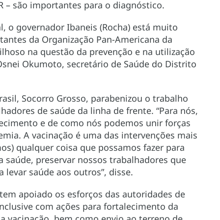
 – são importantes para o diagnóstico.
al, o governador Ibaneis (Rocha) está muito
rtantes da Organização Pan-Americana da
lhoso na questão da prevenção e na utilização
Osnei Okumoto, secretário de Saúde do Distrito
asil, Socorro Grosso, parabenizou o trabalho
hadores de saúde da linha de frente. “Para nós,
cimento e de como nós podemos unir forças
emia. A vacinação é uma das intervenções mais
mos) qualquer coisa que possamos fazer para
a saúde, preservar nossos trabalhadores que
levar saúde aos outros”, disse.
tem apoiado os esforços das autoridades de
 inclusive com ações para fortalecimento da
e da vacinação, bem como envio ao terreno de