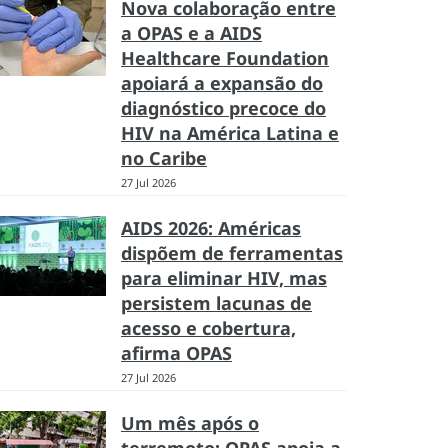
Nova colaboração entre
a OPAS e a AIDS
Healthcare Foundation
apoiará a expansão do
diagnóstico precoce do
HIV na América Latina e
no Caribe
27 Jul 2026
AIDS 2026: Américas
dispõem de ferramentas
para eliminar HIV, mas
persistem lacunas de
acesso e cobertura,
afirma OPAS
27 Jul 2026
Um mês após o