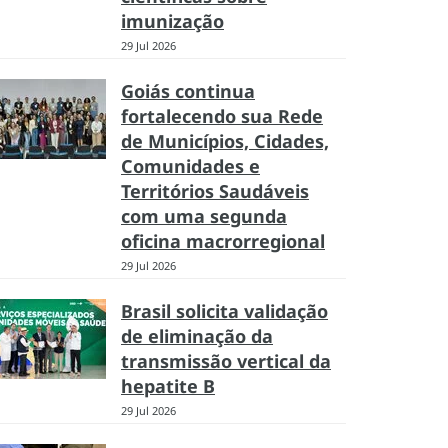
imunização
29 Jul 2026
Goiás continua
fortalecendo sua Rede
de Municípios, Cidades,
Comunidades e
Territórios Saudáveis
com uma segunda
oficina macrorregional
29 Jul 2026
Brasil solicita validação
de eliminação da
transmissão vertical da
hepatite B
29 Jul 2026