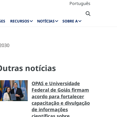
Português
SES
RECURSOS
NOTÍCIAS
SOBRE A
2030
Outras notícias
OPAS e Universidade
Federal de Goiás firmam
acordo para fortalecer
capacitação e divulgação
de informações
científicas sobre