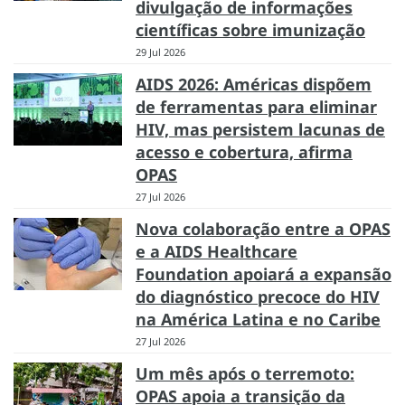
divulgação de informações
científicas sobre imunização
29 Jul 2026
AIDS 2026: Américas dispõem
de ferramentas para eliminar
HIV, mas persistem lacunas de
acesso e cobertura, afirma
OPAS
27 Jul 2026
Nova colaboração entre a OPAS
e a AIDS Healthcare
Foundation apoiará a expansão
do diagnóstico precoce do HIV
na América Latina e no Caribe
27 Jul 2026
Um mês após o terremoto:
OPAS apoia a transição da