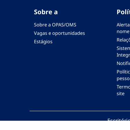
Sobre a
Polí
Sobre a OPAS/OMS
Alerta
nome
Vagas e oportunidades
Relaç
Estágios
Siste
Integr
Notif
Polít
pesso
Termo
site
Escritór