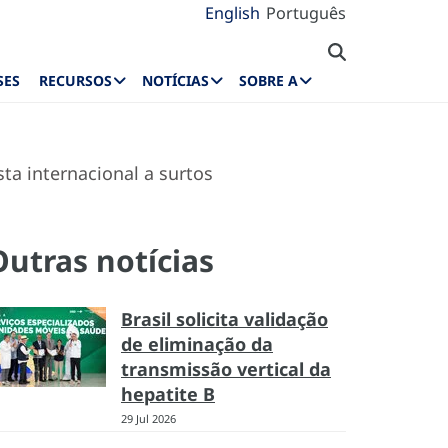
English
Português
SES
RECURSOS
NOTÍCIAS
SOBRE A
a internacional a surtos
Outras notícias
Brasil solicita validação
de eliminação da
transmissão vertical da
hepatite B
29 Jul 2026