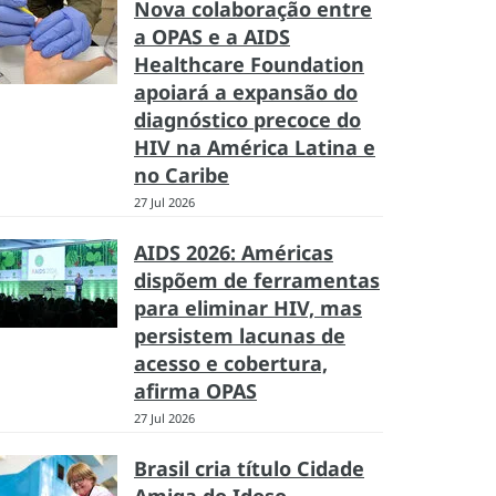
Nova colaboração entre
a OPAS e a AIDS
Healthcare Foundation
apoiará a expansão do
diagnóstico precoce do
HIV na América Latina e
no Caribe
27 Jul 2026
AIDS 2026: Américas
dispõem de ferramentas
para eliminar HIV, mas
persistem lacunas de
acesso e cobertura,
afirma OPAS
27 Jul 2026
Brasil cria título Cidade