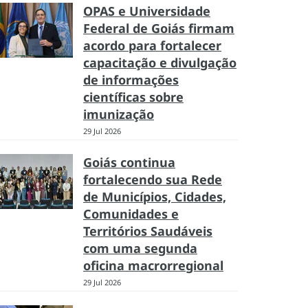
OPAS e Universidade
Federal de Goiás firmam
acordo para fortalecer
capacitação e divulgação
de informações
científicas sobre
imunização
29 Jul 2026
Goiás continua
fortalecendo sua Rede
de Municípios, Cidades,
Comunidades e
Territórios Saudáveis
com uma segunda
oficina macrorregional
29 Jul 2026