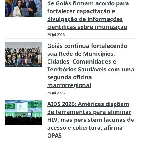
de Goiás firmam acordo para
fortalecer capacitação e
divulgação de informações
científicas sobre imunização
29 Jul 2026
Goiás continua fortalecendo
sua Rede de Municípios,
Cidades, Comunidades e
Territórios Saudáveis com uma
segunda oficina
macrorregional
29 Jul 2026
AIDS 2026: Américas dispõem
de ferramentas para eliminar
HIV, mas persistem lacunas de
acesso e cobertura, afirma
OPAS