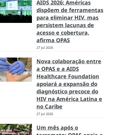
AIDS 2026: Américas
dispõem de ferramentas
para eliminar HIV, mas
persistem lacunas de
acesso e cobertura,
afirma OPAS
27 Jul 2026
Nova colaboração entre
a OPAS e a AIDS
Healthcare Foundation
apoiará a expansão do
diagnóstico precoce do
HIV na América Latina e
no Caribe
27 Jul 2026
Um mês após o