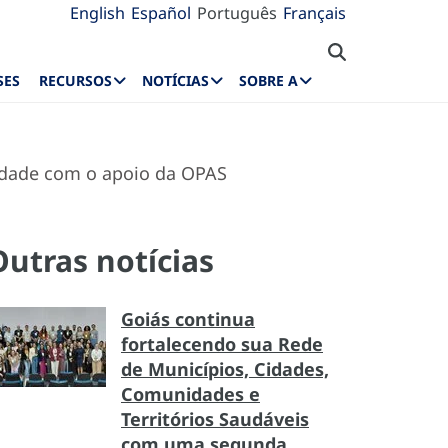
English
Español
Português
Français
SES
RECURSOS
NOTÍCIAS
SOBRE A
sidade com o apoio da OPAS
Outras notícias
Goiás continua
fortalecendo sua Rede
de Municípios, Cidades,
Comunidades e
Territórios Saudáveis
com uma segunda