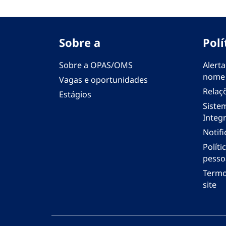
Sobre a
Polí
Sobre a OPAS/OMS
Alerta
nome
Vagas e oportunidades
Relaç
Estágios
Siste
Integr
Notif
Polít
pesso
Termo
site