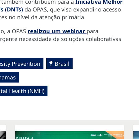
es também contribuem para a
Iniciativa Melhor
s (DNTs)
da OPAS, que visa expandir o acesso
es no nível da atenção primária.
ço, a OPAS
realizou um webinar
para
urgente necessidade de soluções colaborativas
sity Prevention
Brasil
hamas
al Health (NMH)