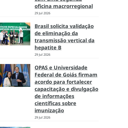
oficina macrorregional
29 Jul 2026
Brasil solicita validação
de eliminação da
transmissão vertical da
hepatite B
29 Jul 2026
OPAS e Universidade
Federal de Goiás firmam
acordo para fortalecer
capacitação e divulgação
de informações
científicas sobre
imunização
29 Jul 2026