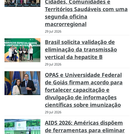
Cidades, Comunidades e
Territórios Saudáveis com uma
segunda oficina
macrorregional
29 Jul 2026
Brasil solicita validação de
eliminação da transmissão
vertical da hepatite B
29 Jul 2026
OPAS e Universidade Federal
de Goiás firmam acordo para
fortalecer capacitação e
divulgação de informações
científicas sobre imunização
29 Jul 2026
AIDS 2026: Américas dispõem
de ferramentas para eliminar