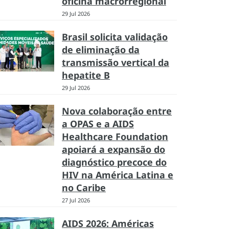
oficina macrorregional
29 Jul 2026
Brasil solicita validação
de eliminação da
transmissão vertical da
hepatite B
29 Jul 2026
Nova colaboração entre
a OPAS e a AIDS
Healthcare Foundation
apoiará a expansão do
diagnóstico precoce do
HIV na América Latina e
no Caribe
27 Jul 2026
AIDS 2026: Américas