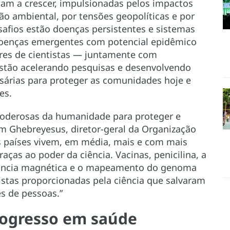
am a crescer, impulsionadas pelos impactos
o ambiental, por tensões geopolíticas e por
afios estão doenças persistentes e sistemas
oenças emergentes com potencial epidêmico
es de cientistas — juntamente com
tão acelerando pesquisas e desenvolvendo
ssárias para proteger as comunidades hoje e
es.
poderosas da humanidade para proteger e
m Ghebreyesus, diretor-geral da Organização
s países vivem, em média, mais e com mais
ças ao poder da ciência. Vacinas, penicilina, a
nância magnética e o mapeamento do genoma
tas proporcionadas pela ciência que salvaram
s de pessoas.”
progresso em saúde