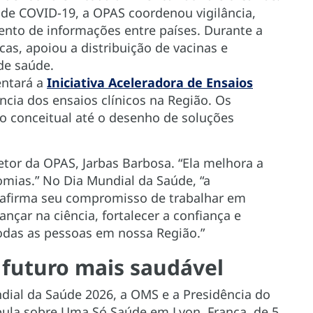
 de COVID-19, a OPAS coordenou vigilância,
ento de informações entre países. Durante a
as, apoiou a distribuição de vacinas e
 de saúde.
entará a
Iniciativa Aceleradora de Ensaios
ncia dos ensaios clínicos na Região. Os
o conceitual até o desenho de soluções
retor da OPAS, Jarbas Barbosa. “Ela melhora a
omias.” No Dia Mundial da Saúde, “a
afirma seu compromisso de trabalhar em
nçar na ciência, fortalecer a confiança e
todas as pessoas em nossa Região.”
 futuro mais saudável
ial da Saúde 2026, a OMS e a Presidência do
ula sobre Uma Só Saúde em Lyon, França, de 5