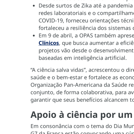
Desde surtos de Zika até a pandemia
redes laboratoriais e o compartilham
COVID-19, forneceu orientações técnic
fortaleceu a resiliência dos sistemas
Em 9 de abril, a OPAS também apres
Clínicos
, que busca aumentar a eficiê
projetos vão desde o desenvolviment
baseadas em inteligência artificial.
“A ciência salva vidas”, acrescentou o di
saúde e o bem-estar e fortalece as econ
Organização Pan-Americana da Saúde re
conjunto, de forma colaborativa, para ava
garantir que seus benefícios alcancem 
Apoio à ciência por um
Em consonância com o tema do Dia Mund
G7 da França estão convocando uma cúp