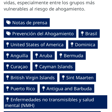
vidas, especialmente entre los grupos más
vulnerables al riesgo de ahogamiento.
Notas de prensa
Prevención del Ahogamiento
Brasil
United States of America
Dominica
Anguilla
Aruba
Bermuda
Curaçao
Cayman Islands
British Virgin Islands
Sint Maarten
Puerto Rico
Antigua and Barbuda
Enfermedades no transmisibles y salud
mental (NMH)