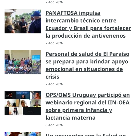
7 Ago 2026
PANAFTOSA impulsa
intercambio técnico entre
Ecuador y Brasil para fortalecer
la producción de antivenenos
7 Ago 2026
Personal de salud de El Paraíso
se prepara para brindar apoyo
emocional en situaciones de
crisis
7 Ago 2026
OPS/OMS Uruguay participó en
webinario regional del IIN-OEA
sobre primera infancia y
lactancia materna
6 Ago 2026
Un encuentro con la Salud en