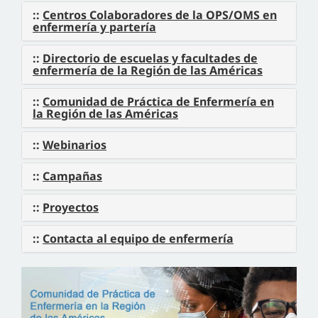
::
Centros Colaboradores de la OPS/OMS en
enfermería y partería
::
Directorio de escuelas y facultades de
enfermería de la Región de las Américas
::
Comunidad de Práctica de Enfermería en
la Región de las Américas
::
Webinarios
::
Campañas
::
Proyectos
::
Contacta al equipo de enfermería