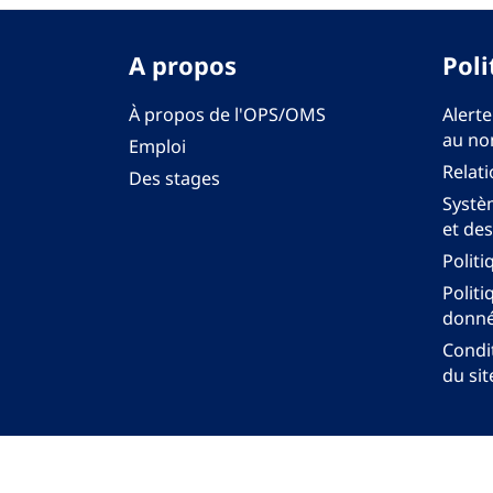
A propos
Poli
À propos de l'OPS/OMS
Alerte
au no
Emploi
Relati
Des stages
Systèm
et des
Politi
Politi
donné
Condit
du sit
Bureau régi