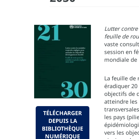
Lutter contre
feuille de ro
vaste consul
session en f
mondiale de 
La feuille de
éradiquer 20 
objectifs de
atteindre les
transversales
TÉLÉCHARGER
les pays (pil
DEPUIS LA
épidémiologiq
BIBLIOTHÈQUE
vers les obje
NUMÉRIQUE