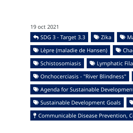
19 oct 2021
SDG 3 - Target 3.3
Zika
Ma
Lèpre (maladie de Hansen)
Cha
Schistosomiasis
Lymphatic Fila
Onchocerciasis - "River Blindness"
Agenda for Sustainable Developmen
Sustainable Development Goals
Communicable Disease Prevention, Co