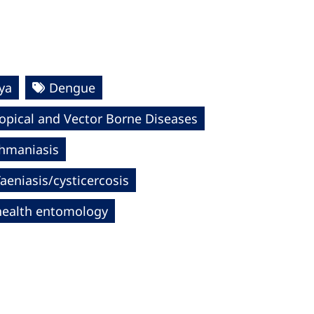
ya
Dengue
opical and Vector Borne Diseases
shmaniasis
aeniasis/cysticercosis
health entomology