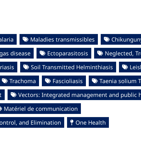
laria
Maladies transmissibles
Chikungun
gas disease
Ectoparasitosis
Neglected, Tr
riasis
Soil Transmitted Helminthiasis
Lei
Trachoma
Fascioliasis
Taenia solium T
t
Vectors: Integrated management and public 
Matériel de communication
ntrol, and Elimination
One Health