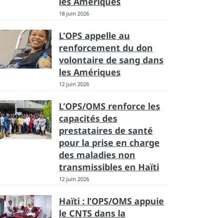
les Amériques
18 juin 2026
L’OPS appelle au
renforcement du don
volontaire de sang dans
les Amériques
12 juin 2026
L’OPS/OMS renforce les
capacités des
prestataires de santé
pour la prise en charge
des maladies non
transmissibles en Haïti
12 juin 2026
Haïti : l’OPS/OMS appuie
le CNTS dans la