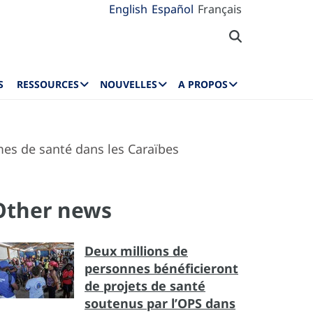
English
Español
Français
S
RESSOURCES
NOUVELLES
A PROPOS
èmes de santé dans les Caraïbes
Other news
Deux millions de
personnes bénéficieront
de projets de santé
soutenus par l’OPS dans