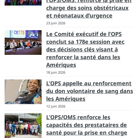
l’OPS/OMS, renforce la prise en
charge des soins obstétricaux
et néonataux d’urgence
23 juin 2026
Le Comité exécutif de l’OPS
conclut sa 178e session avec
des décisions clés visant à
renforcer la santé dans les
Amériques
18 juin 2026
L’OPS appelle au renforcement
du don volontaire de sang dans
les Amériques
12 juin 2026
L’OPS/OMS renforce les
capacités des prestataires de
santé pour la prise en charge