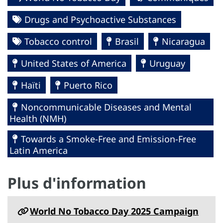
Drugs and Psychoactive Substances
Tobacco control
Brasil
Nicaragua
United States of America
Uruguay
Haïti
Puerto Rico
Noncommunicable Diseases and Mental
Health (NMH)
Towards a Smoke-Free and Emission-Free
Latin America
Plus d'information
World No Tobacco Day 2025 Campaign