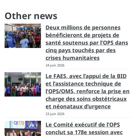
Other news
Deux millions de personnes
bénéficieront de projets de
santé soutenus par l’OPS dans
cinq pays touchés par des
crises humanitaires
24 juin 2026
Le FAES, avec l’appui de la BID
et l’assistance technique de
l’OPS/OMS, renforce la prise en
charge des soins obstétricaux
et néonataux d’urgence
23 juin 2026
Le Comité exécutif de l’OPS
conclut sa 178e session avec