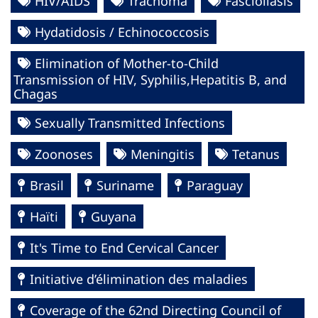
HIV/AIDS
Trachoma
Fascioliasis
Hydatidosis / Echinococcosis
Elimination of Mother-to-Child
Transmission of HIV, Syphilis,Hepatitis B, and
Chagas
Sexually Transmitted Infections
Zoonoses
Meningitis
Tetanus
Brasil
Suriname
Paraguay
Haïti
Guyana
It's Time to End Cervical Cancer
Initiative d’élimination des maladies
Coverage of the 62nd Directing Council of