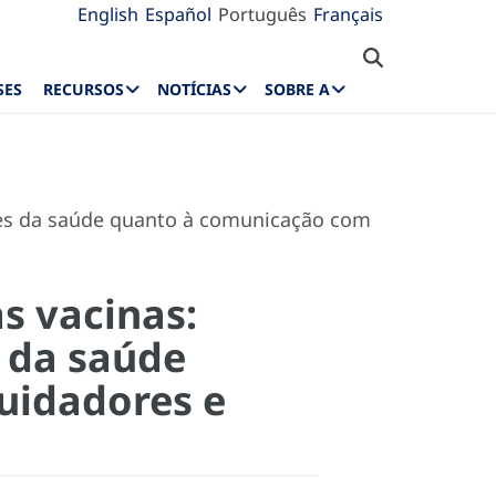
English
Español
Português
Français
SES
RECURSOS
NOTÍCIAS
SOBRE A
ores da saúde quanto à comunicação com
s vacinas:
s da saúde
uidadores e