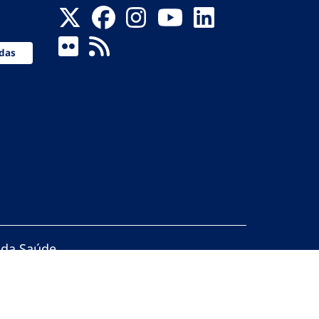
das
 da Saúde
servados.