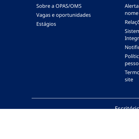
Sobre a OPAS/OMS
Alerta
nome
Vagas e oportunidades
Relaç
Estágios
Siste
Integr
Notif
Polít
pesso
Termo
site
Escritór
© Organi