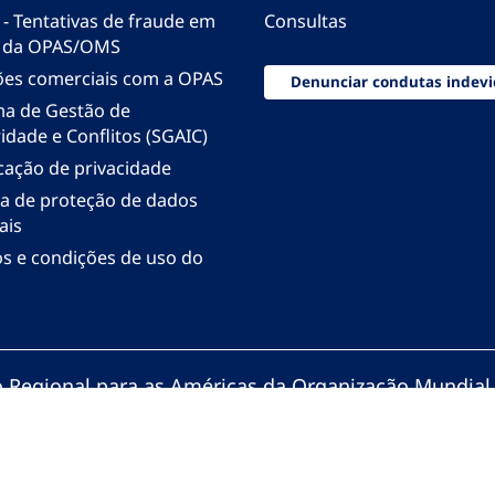
 - Tentativas de fraude em
Consultas
 da OPAS/OMS
ões comerciais com a OPAS
Denunciar condutas indevi
ma de Gestão de
idade e Conflitos (SGAIC)
icação de privacidade
ica de proteção de dados
ais
s e condições de uso do
io Regional para as Américas da Organização Mundial
zação Pan-Americana da Saúde. Todos os direitos re