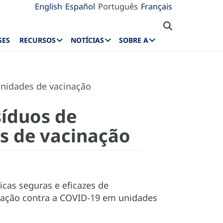
English
Español
Português
Français
SES
RECURSOS
NOTÍCIAS
SOBRE A
unidades de vacinação
síduos de
s de vacinação
icas seguras e eficazes de
inação contra a COVID-19 em unidades