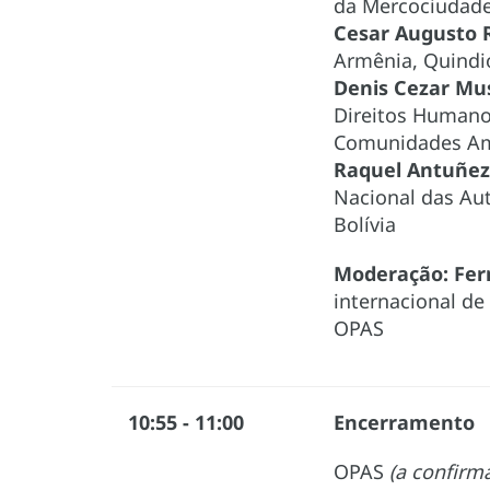
da Mercociudad
Cesar Augusto 
Armênia, Quindi
Denis Cezar Mus
Direitos Humanos,
Comunidades Am
Raquel Antuñez
Nacional das Au
Bolívia
Moderação:
Fer
internacional de
OPAS
10:55 - 11:00
Encerramento
OPAS
(a confirma