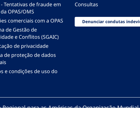
 - Tentativas de fraude em
Consultas
 da OPAS/OMS
ões comerciais com a OPAS
Denunciar condutas indevi
ma de Gestão de
idade e Conflitos (SGAIC)
icação de privacidade
ica de proteção de dados
ais
s e condições de uso do
io Regional para as Américas da Organização Mundial
zação Pan-Americana da Saúde. Todos os direitos re