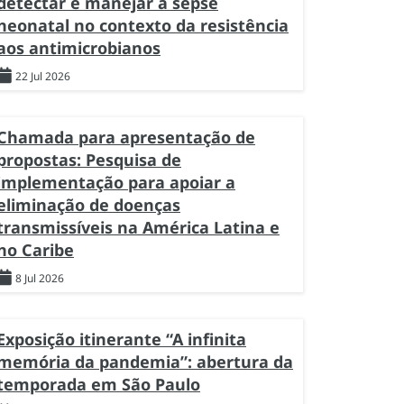
detectar e manejar a sepse
neonatal no contexto da resistência
aos antimicrobianos
22 Jul 2026
Chamada para apresentação de
propostas: Pesquisa de
implementação para apoiar a
eliminação de doenças
transmissíveis na América Latina e
no Caribe
8 Jul 2026
Exposição itinerante “A infinita
memória da pandemia”: abertura da
temporada em São Paulo