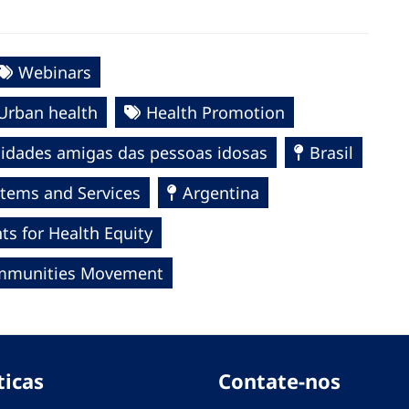
Webinars
Urban health
Health Promotion
idades amigas das pessoas idosas
Brasil
stems and Services
Argentina
s for Health Equity
Communities Movement
ticas
Contate-nos