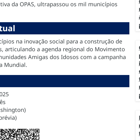
iativa da OPAS, ultrapassou os mil municípios
tual
cípios na inovação social para a construção de
s, articulando a agenda regional do Movimento
omunidades Amigas dos Idosos com a campanha
a Mundial.
2025
lês
ashington)
révia)