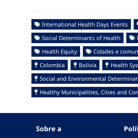
International Health Days Events
Social Determinants of Health
Health Equity
Cidades e comun
Colombia
Bolivia
Health Sy
Social and Environmental Determinant
Healthy Municipalities, Cities and 
Sobre a
Polí