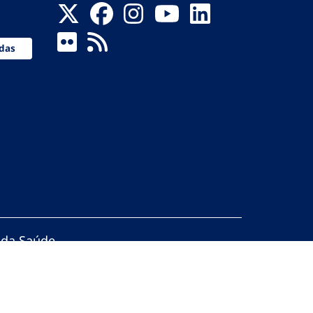
das
 da Saúde
servados.