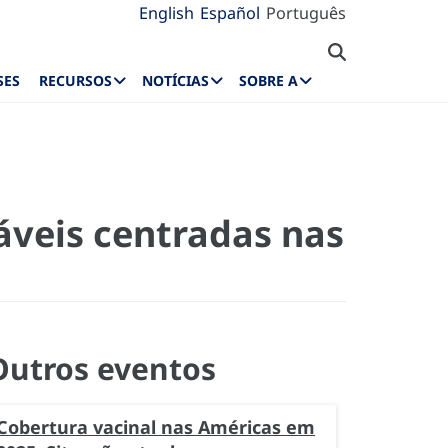
English
Español
Português
SES
RECURSOS
NOTÍCIAS
SOBRE A
áveis centradas nas
Outros eventos
Cobertura vacinal nas Américas em