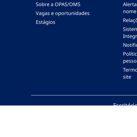
Sobre a OPAS/OMS
Alerta
nome
Vagas e oportunidades
Relaç
Estágios
Siste
Integr
Notif
Polít
pesso
Termo
site
Escritór
© Organi