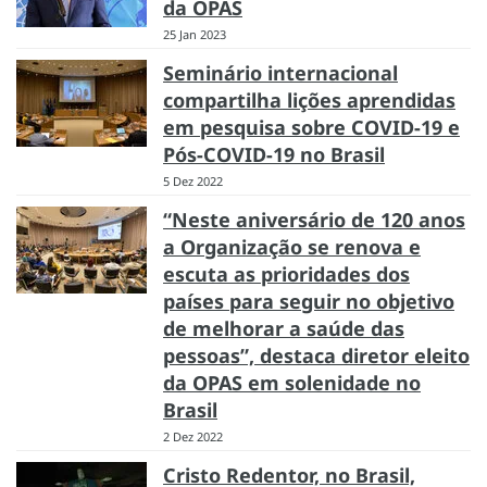
da OPAS
25 Jan 2023
Seminário internacional
compartilha lições aprendidas
em pesquisa sobre COVID-19 e
Pós-COVID-19 no Brasil
5 Dez 2022
“Neste aniversário de 120 anos
a Organização se renova e
escuta as prioridades dos
países para seguir no objetivo
de melhorar a saúde das
pessoas”, destaca diretor eleito
da OPAS em solenidade no
Brasil
2 Dez 2022
Cristo Redentor, no Brasil,