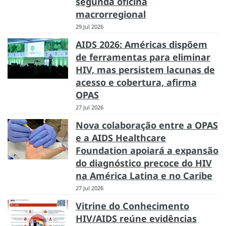
segunda oficina
macrorregional
29 Jul 2026
AIDS 2026: Américas dispõem
de ferramentas para eliminar
HIV, mas persistem lacunas de
acesso e cobertura, afirma
OPAS
27 Jul 2026
Nova colaboração entre a OPAS
e a AIDS Healthcare
Foundation apoiará a expansão
do diagnóstico precoce do HIV
na América Latina e no Caribe
27 Jul 2026
Vitrine do Conhecimento
HIV/AIDS reúne evidências