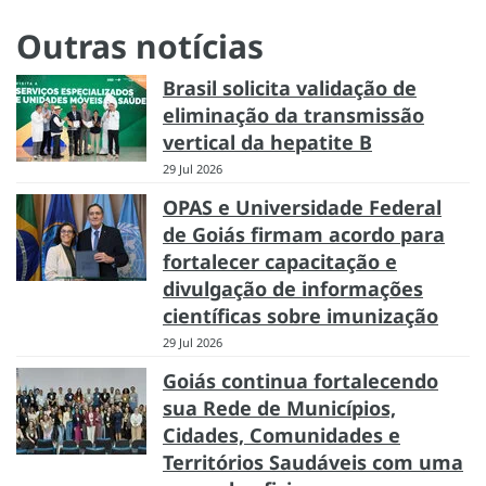
Outras notícias
Brasil solicita validação de
eliminação da transmissão
vertical da hepatite B
29 Jul 2026
OPAS e Universidade Federal
de Goiás firmam acordo para
fortalecer capacitação e
divulgação de informações
científicas sobre imunização
29 Jul 2026
Goiás continua fortalecendo
sua Rede de Municípios,
Cidades, Comunidades e
Territórios Saudáveis com uma