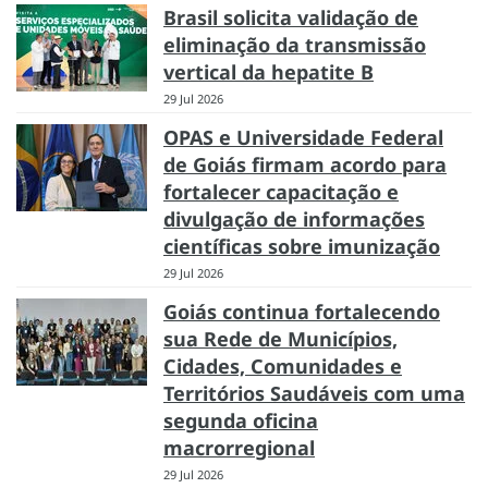
Brasil solicita validação de
eliminação da transmissão
vertical da hepatite B
29 Jul 2026
OPAS e Universidade Federal
de Goiás firmam acordo para
fortalecer capacitação e
divulgação de informações
científicas sobre imunização
29 Jul 2026
Goiás continua fortalecendo
sua Rede de Municípios,
Cidades, Comunidades e
Territórios Saudáveis com uma
segunda oficina
macrorregional
29 Jul 2026