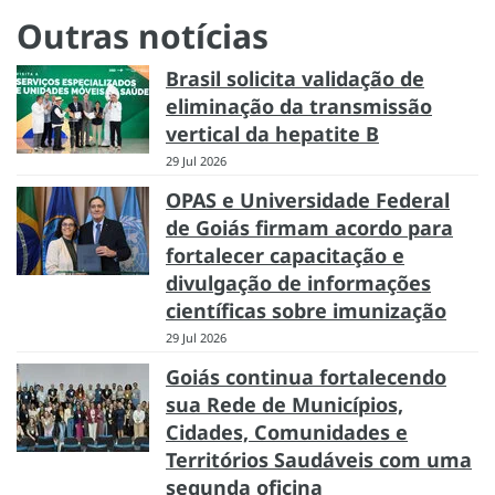
Outras notícias
Brasil solicita validação de
eliminação da transmissão
vertical da hepatite B
29 Jul 2026
OPAS e Universidade Federal
de Goiás firmam acordo para
fortalecer capacitação e
divulgação de informações
científicas sobre imunização
29 Jul 2026
Goiás continua fortalecendo
sua Rede de Municípios,
Cidades, Comunidades e
Territórios Saudáveis com uma
segunda oficina