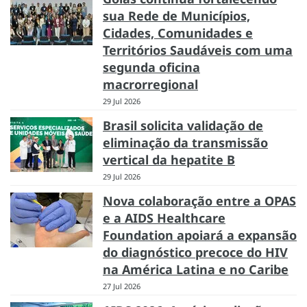
sua Rede de Municípios,
Cidades, Comunidades e
Territórios Saudáveis com uma
segunda oficina
macrorregional
29 Jul 2026
Brasil solicita validação de
eliminação da transmissão
vertical da hepatite B
29 Jul 2026
Nova colaboração entre a OPAS
e a AIDS Healthcare
Foundation apoiará a expansão
do diagnóstico precoce do HIV
na América Latina e no Caribe
27 Jul 2026