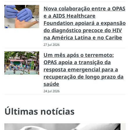
Nova colaboração entre a OPAS
e a AIDS Healthcare
Foundation apoiará a expansão
do diagnóstico precoce do HIV
na América Latina e no Caribe
27 Jul 2026
Um mês após o terremoto:
OPAS apoia a transição da
resposta emergencial para a
recuperação de longo prazo da
saúde
24 Jul 2026
Últimas notícias