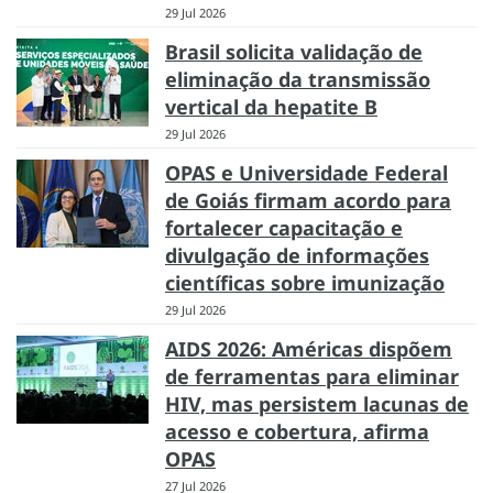
29 Jul 2026
Brasil solicita validação de
eliminação da transmissão
vertical da hepatite B
29 Jul 2026
OPAS e Universidade Federal
de Goiás firmam acordo para
fortalecer capacitação e
divulgação de informações
científicas sobre imunização
29 Jul 2026
AIDS 2026: Américas dispõem
de ferramentas para eliminar
HIV, mas persistem lacunas de
acesso e cobertura, afirma
OPAS
27 Jul 2026