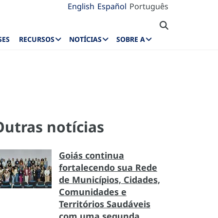
English
Español
Português
SES
RECURSOS
NOTÍCIAS
SOBRE A
Outras notícias
Goiás continua
fortalecendo sua Rede
de Municípios, Cidades,
Comunidades e
Territórios Saudáveis
com uma segunda