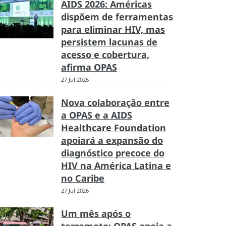
AIDS 2026: Américas
dispõem de ferramentas
para eliminar HIV, mas
persistem lacunas de
acesso e cobertura,
afirma OPAS
27 Jul 2026
Nova colaboração entre
a OPAS e a AIDS
Healthcare Foundation
apoiará a expansão do
diagnóstico precoce do
HIV na América Latina e
no Caribe
27 Jul 2026
Um mês após o