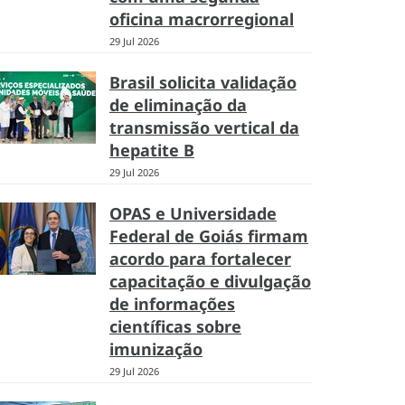
oficina macrorregional
29 Jul 2026
Brasil solicita validação
de eliminação da
transmissão vertical da
hepatite B
29 Jul 2026
OPAS e Universidade
Federal de Goiás firmam
acordo para fortalecer
capacitação e divulgação
de informações
científicas sobre
imunização
29 Jul 2026