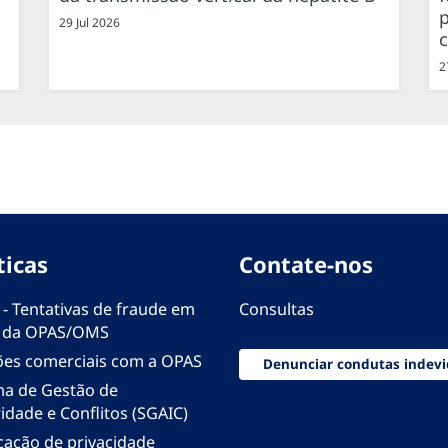
p
29 Jul 2026
2
ticas
Contate-nos
 - Tentativas de fraude em
Consultas
 da OPAS/OMS
ões comerciais com a OPAS
Denunciar condutas indevi
ma de Gestão de
idade e Conflitos (SGAIC)
icação de privacidade