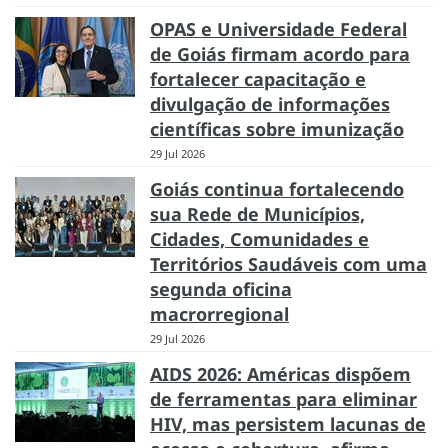
OPAS e Universidade Federal
de Goiás firmam acordo para
fortalecer capacitação e
divulgação de informações
científicas sobre imunização
29 Jul 2026
Goiás continua fortalecendo
sua Rede de Municípios,
Cidades, Comunidades e
Territórios Saudáveis com uma
segunda oficina
macrorregional
29 Jul 2026
AIDS 2026: Américas dispõem
de ferramentas para eliminar
HIV, mas persistem lacunas de