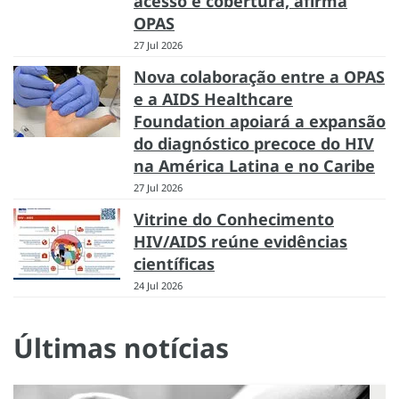
acesso e cobertura, afirma
OPAS
27 Jul 2026
Nova colaboração entre a OPAS
e a AIDS Healthcare
Foundation apoiará a expansão
do diagnóstico precoce do HIV
na América Latina e no Caribe
27 Jul 2026
Vitrine do Conhecimento
HIV/AIDS reúne evidências
científicas
24 Jul 2026
Últimas notícias