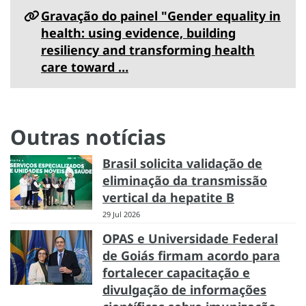
Gravação do painel "Gender equality in
health: using evidence, building
resiliency and transforming health
care toward …
Outras notícias
Brasil solicita validação de
eliminação da transmissão
vertical da hepatite B
29 Jul 2026
OPAS e Universidade Federal
de Goiás firmam acordo para
fortalecer capacitação e
divulgação de informações